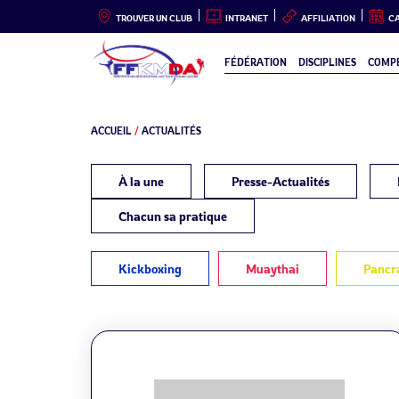
TROUVER UN CLUB
INTRANET
AFFILIATION
C
FÉDÉRATION
DISCIPLINES
COMPÉ
ACCUEIL
/
ACTUALITÉS
À la une
Presse-Actualités
Chacun sa pratique
Kickboxing
Muaythai
Pancr