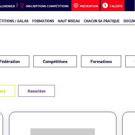
ALENDRIER
INSCRIPTIONS COMPÉTITIONS
PRÉVENTION
J’ALERTE
TITIONS / GALAS
FORMATIONS
HAUT NIVEAU
CHACUN SA PRATIQUE
DOCUM
Fédération
Compétitions
Formations
ace
Associées