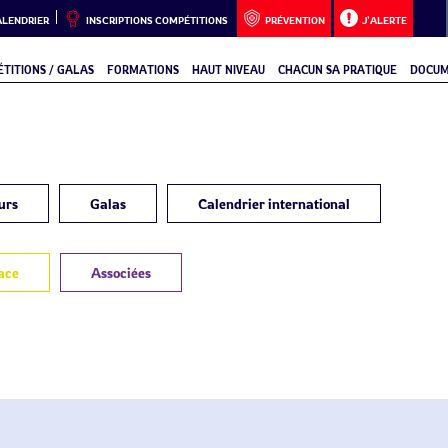
ALENDRIER
INSCRIPTIONS COMPÉTITIONS
PRÉVENTION
J’ALERTE
TITIONS / GALAS
FORMATIONS
HAUT NIVEAU
CHACUN SA PRATIQUE
DOCUM
urs
Galas
Calendrier international
ace
Associées