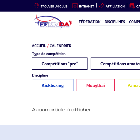
TROUVER UN CLUB
INTRANET
AFFILIATION
C
FÉDÉRATION
DISCIPLINES
COMPÉ
ACCUEIL
/
CALENDRIER
Type de compétition
Compétitions "pro"
Compétitions amate
Discipline
Kickboxing
Muaythai
Pancr
Aucun article à afficher