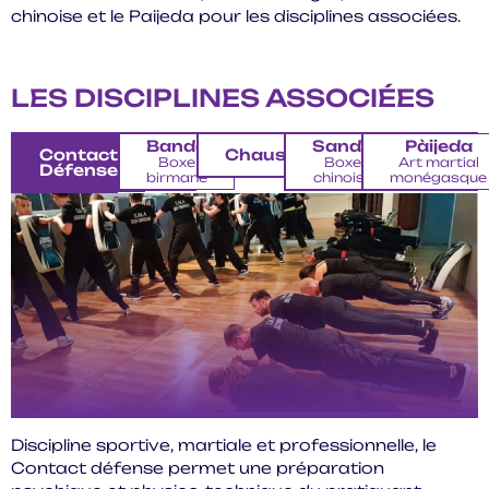
chinoise et le Paijeda pour les disciplines associées.
LES DISCIPLINES ASSOCIÉES
Bando
Sanda
Pàijeda
Contact
Chauss'fight
Boxe
Boxe
Art martial
Défense
birmane
chinoise
monégasque
Discipline sportive, martiale et professionnelle, le
Contact défense permet une préparation