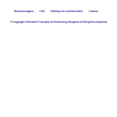
Mentions légales
CGU
Politique de confidentialité
Cookies
© Copyright Fédération Française de Kickboxing, Muaythai et Disciplines Associées