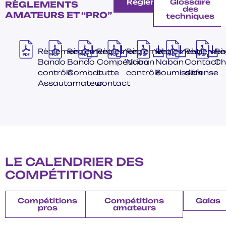
Règlements
Glossaire
RÈGLEMENTS
des
AMATEURS ET “PRO”
techniques
Règlement
Règlement
Règlement
Règlement
Règlement
Règlemen
Rè
Bando
Bando
Compétition
Naban
Naban
Contact
Ch
contrôlé
Combat
Lutte
contrôle
Soumission
défense
Assaut
amateur
contact
LE CALENDRIER DES
COMPÉTITIONS
Compétitions
Compétitions
Galas
pros
amateurs