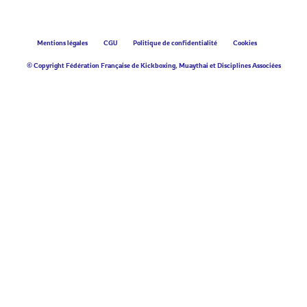
Mentions légales
CGU
Politique de confidentialité
Cookies
© Copyright Fédération Française de Kickboxing, Muaythai et Disciplines Associées