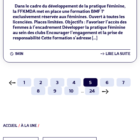
Dans le cadre du développement de la pratique féminine,
la FFKMDA met en place une formation BMF 1°
exclusivement réservée aux féminines. Ouvert à toutes les
licenciées. Places limitées. Objectifs : Favoriser l’accès des
femmes à l’encadrement Développer la pratique féminine
au sein des clubs Encourager l’engagement et la prise de
responsabilité Cette formation s’adresse […]
1MIN
LIRE LA SUITE
1
2
3
4
5
6
7
8
9
10
...
24
ACCUEIL
/
À LA UNE
/