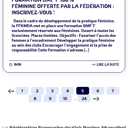
FÉMININE OFFERTE PAR LA FÉDÉRATION :
INSCRIVEZ-VOUS !
Dans le cadre du développement de la pratique féminine,
la FFKMDA met en place une formation BMF 1°
exclusivement réservée aux féminines. Ouvert à toutes les
licenciées. Places limitées. Objectifs : Favoriser l’accès des
femmes à l’encadrement Développer la pratique féminine
au sein des clubs Encourager l’engagement et la prise de
responsabilité Cette formation s’adresse […]
1MIN
LIRE LA SUITE
1
2
3
4
5
6
7
8
9
10
...
24
La
Fédération Française de Kick Boxing, Muaythai