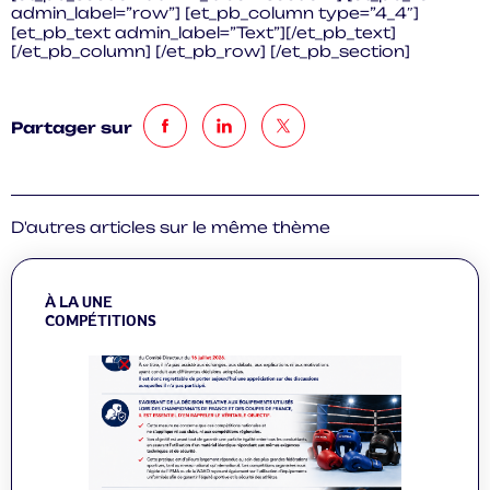
admin_label=”row”] [et_pb_column type=”4_4″]
[et_pb_text admin_label=”Text”][/et_pb_text]
[/et_pb_column] [/et_pb_row] [/et_pb_section]
Partager sur
D'autres articles sur le même thème
À LA UNE
COMPÉTITIONS