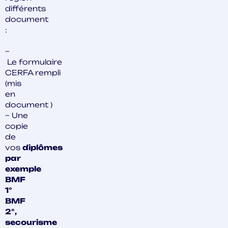
différents
document
:
–
Le formulaire
CERFA rempli
(mis
en
document )
– Une
copie
de
vos
diplômes
par
exemple
BMF
1°
BMF
2°,
secourisme