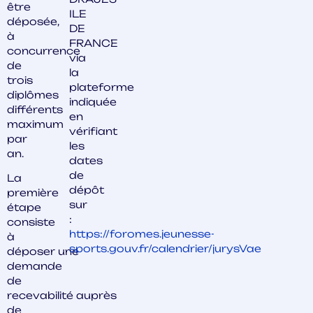
être
ILE
déposée,
DE
à
FRANCE
concurrence
via
de
la
trois
plateforme
diplômes
indiquée
différents
en
maximum
vérifiant
par
les
an.
dates
de
La
dépôt
première
sur
étape
:
consiste
https://foromes.jeunesse-
à
sports.gouv.fr/calendrier/jurysVae
déposer une
demande
de
recevabilité auprès
de