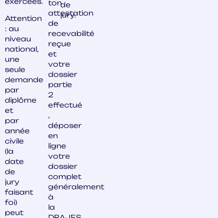
exercées.
ton
de
attestation
jury.
Attention
de
: au
recevabilité
niveau
reçue
national,
et
une
votre
seule
dossier
demande
partie
par
2
diplôme
effectué
et
,
par
déposer
année
en
civile
ligne
(la
votre
date
dossier
de
complet
jury
généralement
faisant
à
foi)
la
peut
DRAJES