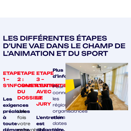
LES DIFFÉRENTES ÉTAPES
D’UNE VAE DANS LE CHAMP DE
L’ANIMATION ET DU SPORT
Plus
ETAPE
ETAPE
ETAPE
d’infos
1 –
2 :
3 –
S’INFORMER
CONSTITUTION
L’ENTRETIEN
Pour
DU
AVEC
connaître
DOSSIER
LE
les
Les
JURY
régions
exigences
organisatrices
préalables
Une
et les
à
fois
L’entretien
dates
toute
votre
est
des
démarche
recevabilité
obligatoire.