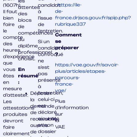
les
:
https://ile-
(1607h).
candidat
attentes
de-
Il faut
à
des
france.drjscs.gouv.fr/spip.php?
bien
l’issue
blocs
rubrique337
faire
de
de
le
l’entretien.
compétences
Comment
compte
du
se
Si un
des
diplôme
préparer
candidat
heures
professionnel
?
convoqué
d’expérience
choisit.
ne
que
https://vae.gouv.fr/savoir-
s’est
vous
En
plus/articles/etapes-
pas
êtes
résumé
parcours-
présenté
en
:
france-
à
mesure
vae/
l’entretien,
Déposer
d’attester.
celui-ci
la
Plus
Les
est
demande
d’information
attestations
déclaré
de
sur
produites
ajourné
recevabilité
la
devront
et son
auprès
VAE
faire
dossier
de
clairement