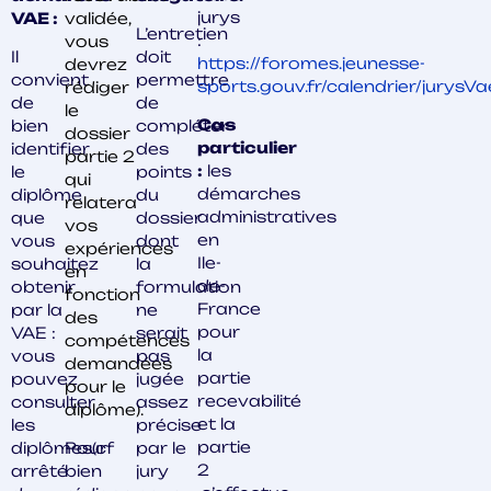
jurys
VAE :
validée,
L’entretien
:
vous
Il
doit
https://foromes.jeunesse-
devrez
convient
permettre
sports.gouv.fr/calendrier/jurysVa
rédiger
de
de
le
Cas
bien
compléter
dossier
particulier
identifier
des
partie 2
:
les
le
points
qui
démarches
diplôme
du
relatera
administratives
que
dossier
vos
en
vous
dont
expériences
Ile-
souhaitez
la
en
de-
obtenir
formulation
fonction
France
par la
ne
des
pour
VAE :
serait
compétences
la
vous
pas
demandées
partie
pouvez
jugée
pour le
recevabilité
consulter
assez
diplôme).
et la
les
précise
partie
diplômes(cf
Pour
par le
2
arrêté
bien
jury