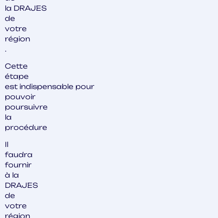
la DRAJES
de
votre
région
.
Cette
étape
est indispensable pour
pouvoir
poursuivre
la
procédure
Il
faudra
fournir
à la
DRAJES
de
votre
région