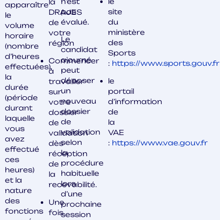
le
n’est
la
apparaître
site
pas
DRAJES
le
du
évalué.
de
volume
ministère
votre
horaire
Le
des
région
(nombre
candidat
Sports
d’heures
ajourné
Commencer
:
https://www.sports.gouv.fr
effectuées),
peut
à
la
déposer
le
travailler
durée
un
portail
sur
(période
nouveau
d’information
votre
durant
dossier
de
dossier
laquelle
de
la
de
vous
validation
VAE
validation
avez
selon
:
https://www.vae.gouv.fr
dès
effectué
la
réception
ces
procédure
de
heures)
habituelle
la
et la
lors
recevabilité.
nature
d’une
des
Une
prochaine
fonctions
fois
session