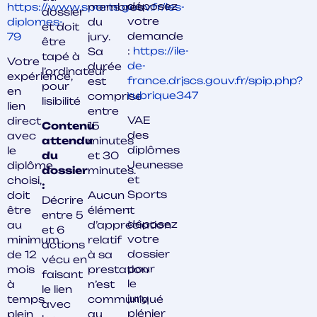
déposez
https://www.sports.gouv.fr/les-
membres
dossier
votre
diplomes-
du
et doit
demande
79
jury.
être
:
https://ile-
Sa
tapé à
Votre
de-
durée
l’ordinateur
expérience,
france.drjscs.gouv.fr/spip.php?
est
pour
en
rubrique347
comprise
lisibilité
lien
entre
VAE
direct
Contenu
15
des
avec
attendu
minutes
diplômes
le
du
et 30
Jeunesse
diplôme
dossier
minutes.
et
choisi,
:
Sports
doit
Aucun
Décrire
:
être
élément
entre 5
déposez
au
d’appréciation
et 6
votre
minimum
relatif
actions
dossier
de 12
à sa
vécu en
pour
mois
prestation
faisant
le
à
n’est
le lien
jury
temps
communiqué
avec
plénier
plein
au