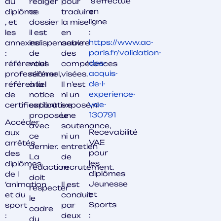
s’effectue
du
rédiger
pour
en
diplôme
ce
traduire
ligne
, et
dossier
la mise
:
les
il est
en
https://www.ac-
annexes
indispensable
oeuvre
paris.fr/validation-
:
de
des
des-
référentiel
vous
compétences
acquis-
professionnel,
référer
visées.
de-l-
référentiel
à la
Il n’est
experience-
de
notice
ni un
vae-
certification)
explicative
exposé,ni
130791
proposée
une
Accéder
avec
soutenance,
Recevabilité
aux
ce
ni un
VAE
arrêtés
dernier.
entretien
pour
des
La
de
les
diplômes
rédaction
recrutement.
diplômes
de l
doit
Jeunesse
‘animation
Il est
respecter
et
et du
conduit
le
Sports
sport
par
cadre
:
:
deux
du